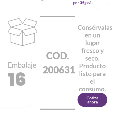
por 35g c/u
Consérvalas
en un
lugar
fresco y
COD.
seco.
Embalaje
Producto
200631
16
listo para
el
consumo.
Cotiza
ahora