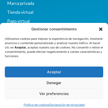
Marca privada
Tienda virtual
Pago virtual
Gestionar consentimiento
Ser proveedor
Contáctanos
Utilizamos cookies para mejorar tu experiencia de navegación, mostrarte
anuncios o contenido personalizado y analizar nuestro tráfico. Al hacer
Política de privacidad
clic en
Aceptar,
aceptas nuestro uso de cookies. No consentir o retirar el
consentimiento, puede afectar negativamente a ciertas características y
funciones.
Contacto
Autopista Norte, km 20, vereda San Esteban,
Aceptar
Girardota, Antioquia, Colombia
+57 (604) 2893390
Denegar
info@greco.com.co
Ver preferencias
Política de cookies
Declaración de privacidad